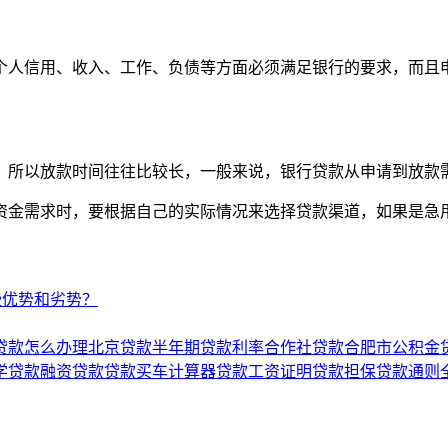
人信用、收入、工作、负债等方面必须满足银行的要求，而且申
所以放款时间往往比较长，一般来说，银行贷款从申请到放款需
金需求时，要根据自己的实际情况来选择贷款渠道，如果是急用
些优势和劣势？
贷款怎么办理
北京贷款
半年期贷款利率
合作社贷款
合肥市公积金
学贷款
融资贷款
贷款买车计算器
贷款工资证明
贷款担保
贷款通则