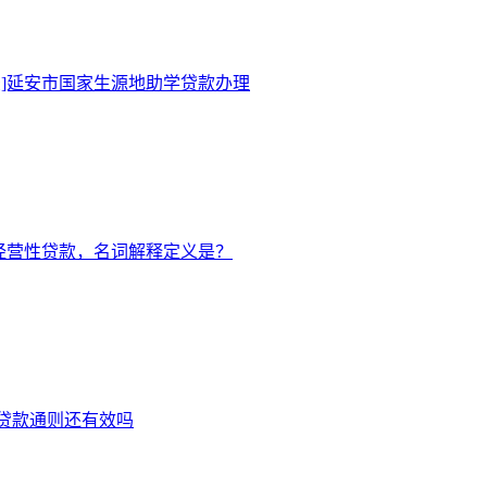
录]延安市国家生源地助学贷款办理
人经营性贷款，名词解释定义是？
-贷款通则还有效吗