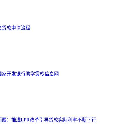
息贷款申请流程
]国家开发银行助学贷款信息网
雨露：推进LPR改革引导贷款实际利率不断下行