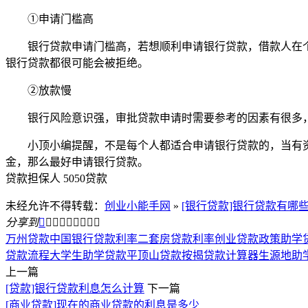
①申请门槛高
银行贷款申请门槛高，若想顺利申请银行贷款，借款人在个
银行贷款都很可能会被拒绝。
②放款慢
银行风险意识强，审批贷款申请时需要参考的因素有很多，
小顶小编提醒，不是每个人都适合申请银行贷款的，当有资
金，那么最好申请银行贷款。
贷款担保人 5050贷款
未经允许不得转载：
创业小能手网
»
[银行贷款]银行贷款有哪
分享到









万州贷款
中国银行贷款利率
二套房贷款利率
创业贷款政策
助学
贷款流程
大学生助学贷款
平顶山贷款
按揭贷款计算器
生源地助
上一篇
[贷款]银行贷款利息怎么计算
下一篇
[商业贷款]现在的商业贷款的利息是多少