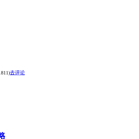
811)
去评论
略