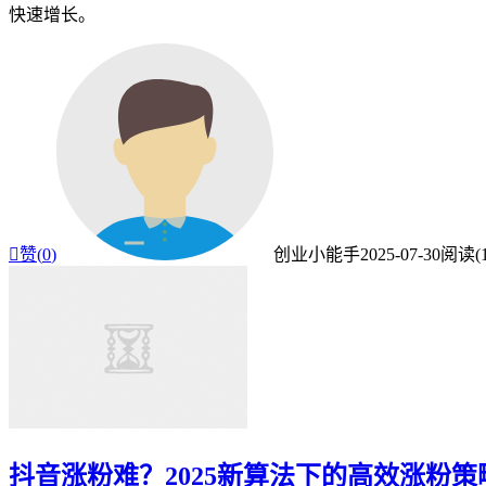
快速增长。

赞(
0
)
创业小能手
2025-07-30
阅读(1
抖音涨粉难？2025新算法下的高效涨粉策