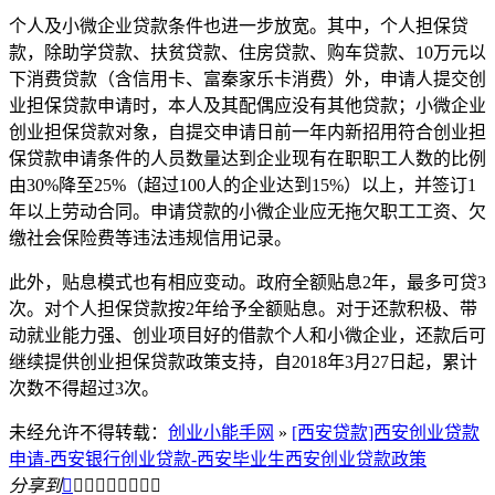
个人及小微企业贷款条件也进一步放宽。其中，个人担保贷
款，除助学贷款、扶贫贷款、住房贷款、购车贷款、10万元以
下消费贷款（含信用卡、富秦家乐卡消费）外，申请人提交创
业担保贷款申请时，本人及其配偶应没有其他贷款；小微企业
创业担保贷款对象，自提交申请日前一年内新招用符合创业担
保贷款申请条件的人员数量达到企业现有在职职工人数的比例
由30%降至25%（超过100人的企业达到15%）以上，并签订1
年以上劳动合同。申请贷款的小微企业应无拖欠职工工资、欠
缴社会保险费等违法违规信用记录。
此外，贴息模式也有相应变动。政府全额贴息2年，最多可贷3
次。对个人担保贷款按2年给予全额贴息。对于还款积极、带
动就业能力强、创业项目好的借款个人和小微企业，还款后可
继续提供创业担保贷款政策支持，自2018年3月27日起，累计
次数不得超过3次。
未经允许不得转载：
创业小能手网
»
[西安贷款]西安创业贷款
申请-西安银行创业贷款-西安毕业生西安创业贷款政策
分享到








