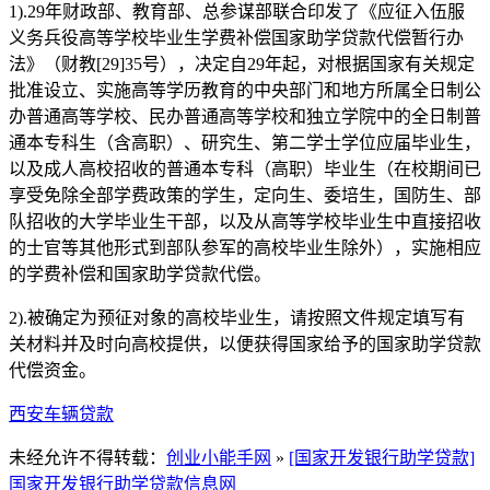
1).29年财政部、教育部、总参谋部联合印发了《应征入伍服
义务兵役高等学校毕业生学费补偿国家助学贷款代偿暂行办
法》（财教[29]35号），决定自29年起，对根据国家有关规定
批准设立、实施高等学历教育的中央部门和地方所属全日制公
办普通高等学校、民办普通高等学校和独立学院中的全日制普
通本专科生（含高职）、研究生、第二学士学位应届毕业生，
以及成人高校招收的普通本专科（高职）毕业生（在校期间已
享受免除全部学费政策的学生，定向生、委培生，国防生、部
队招收的大学毕业生干部，以及从高等学校毕业生中直接招收
的士官等其他形式到部队参军的高校毕业生除外），实施相应
的学费补偿和国家助学贷款代偿。
2).被确定为预征对象的高校毕业生，请按照文件规定填写有
关材料并及时向高校提供，以便获得国家给予的国家助学贷款
代偿资金。
西安车辆贷款
未经允许不得转载：
创业小能手网
»
[国家开发银行助学贷款]
国家开发银行助学贷款信息网