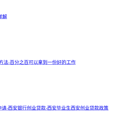
详解
方法-百分之百可以拿到一份好的工作
申请-西安银行创业贷款-西安毕业生西安创业贷款政策