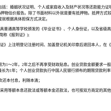
包括：婚姻状况证明、个人或家庭收入及财产状况等还款能力证明
质)押物估价报告。除了书面材料以外就是要有抵押物。抵押方式
度就根据具体担保方式决定。
出具普通高等学校颁发的《毕业证书》、个人身份证，以及省级
称《报到证》);
证》上注明登记注册时间、加盖登记机关印章后退回本人，在《个
为1～2年，2年之后不再享受财政贴息。创业贷款金额要求一
限最长为1年；个人创业贷款执行中国人民银行颁布的期限贷款利
一次还本付息，利随本清；
可采用等额本息还款法或等额本金还款法，也可按双方商定的其