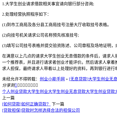
1.大学生创业请求借款相关事宜请向银行部分咨询;
2.处理经营执照程序如下：
(1)到市工商局及各分县工商局挂号注册大厅收取挂号表格。
(2)向挂号机关请求公司名称预先核准挂号;
(3)填写公司挂号表格并提交验资陈述、公司章程及场地证明
在满意以上几点的请求大学生创业无息借款的条件后，请求人
一个推荐表，并且进行请求者创业才能评价。然后请求人拿着
求人担保，最终请求人带着以上处理好的资料，再到银行进行
未经允许不得转载：
创业小能手网
»
[无息贷款]大学生创业无
分享到









个人创业贷款
大学生创业
大学生创业无息贷款
大学生创业贷款
上一篇
[如何贷款]如何正确贷款？
下一篇
[贷款担保]贷款时怎样选择合法的担保公司