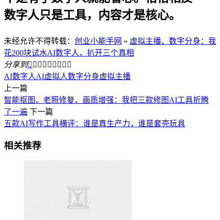
数字人只是工具，内容才是核心。
未经允许不得转载：
创业小能手网
»
虚拟主播、数字分身：我
花200块试水AI数字人，扒开三个真相
分享到









AI数字人
AI虚拟人
数字分身
虚拟主播
上一篇
智能抠图、老照修复、画质增强：我把三款修图AI工具折腾
了一遍
下一篇
五款AI写作工具横评：谁是真生产力，谁是套壳玩具
相关推荐