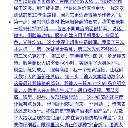
也可以是超写实风格。春晚上的”洛天依”、”柳夜熙”都
属于这类。制作成本高，但IP化后价值也更大。 我这次
测试的是2D孪生路线，因为它更适合普通创作者入门。
第一步：录制训练素材 按照服务商的要求，我需要录制
一段5分钟的视频——包含不同角度的面部特写、说话、
微笑、侧脸等动作。服务商建议用手机录制，背景单
色，光线均匀。 这个步骤比想象中费时间。我录了三次
才达标——第一次背景太杂乱，第二次光线不够均匀，
第三次总算过了。 第二步：等待模型训练 这一步是纯等
待。服务商说大约需要4-6小时，实际用了大概8小时。
模型训练完成后，服务商给了我一个预览链接，让我确
认数字人的面部还原度。 第三步：输入文案驱动数字人
这是最让我惊艳的部分。我输入一段200字的产品介绍文
案，AI数字人在30秒内生成了一段口播视频。面部表
情、嘴型、眼神、头部轻微晃动——这些细节的还原度
让我有点意外。 但问题也随之而来。 **问题一：情感表
达还是短板**。我说的是”热情洋溢地介绍产品”，AI数
字人给我呈现的是”面部肌肉在努力模仿热情洋溢”。如
果你仔细看，眼神里没有真正的那种”兴奋感”，语调太