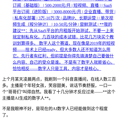
订阅（基础版） | 500-2000元/月 | 短视频、直播 | | SaaS
平台订阅（进阶版） | 3000-8000元/月 | 企业直播、带货 |
| 私有化部署 | 3万-10万/次 | 品牌IP、长期运营 | | 单次视
频生成（按分钟计） | 10-50元/分钟 | 尝鲜测试 | **我的
建议**：先从SaaS平台的月租版开始测试，不要一上来
就定制私有化。几百块的成本试错，比花几万块买个教
训划算得多。 数字人这个赛道，现在像是2019年的短视
频——技术上已经ready，但大多数人还不知道怎么用
它。先行者有红利，但前提是你得先搞清楚自己要做什
么内容、自己的受众是谁。 不是有了数字人就能省心。
恰恰相反——数字人只是工具，内容才是核心。
上个月某天凌晨两点，我刷到一个抖音直播间，在线人数三百
多。主播是个年轻女孩，笑容甜美，说话节奏舒服，一口一
个”哥哥们”叫得自然。我看了十几分钟才反应过来——**这个
主播是AI生成的数字人**。
不是我眼神不好，是现在的AI数字人已经能做到这个程度
了。