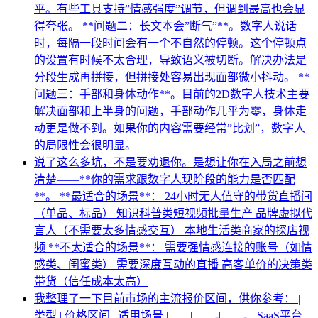
平。有些工具支持”情感强度”调节，但调到最高也会显
得夸张。 **问题二：长文本会”断气”**。数字人说话
时，每隔一段时间会有一个不自然的停顿。这个停顿点
的设置有时候不太合理，导致语义被切断。解决办法是
分段生成再拼接，但拼接处容易出现面部微小抖动。 **
问题三：手部和身体动作**。目前的2D数字人技术主要
解决面部和上半身的问题，手部动作几乎为零，身体走
动更是做不到。如果你的内容需要经常”比划”，数字人
的局限性会很明显。
说了这么多坑，不是要劝退你。是想让你在入局之前想
清楚——**你的需求跟数字人现阶段的能力是否匹配
**。 **最适合的场景**： 24小时无人值守的带货直播间
（单品、标品） 知识科普类短视频批量生产 品牌虚拟代
言人（不需要太多情感交互） 本地生活类商家的探店视
频 **不太适合的场景**： 需要强情感连接的账号（如情
感类、闺蜜类） 需要深度互动的直播 高客单价的决策类
带货（信任成本太高）
我整理了一下目前市场的主流报价区间，供你参考： |
类型 | 价格区间 | 适用场景 | |—–|——-|——-| | SaaS平台