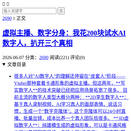



2690
正文

虚拟主播、数字分身：我花200块试水AI
数字人，扒开三个真相
2026-06-07
分类：
2690
阅读(221)
评论(0)
文章目录
很多人对”AI数字人”的理解还停留在”皮套人”阶段——
Vtuber那种套着卡通形象的虚拟主播。但这两年，**写
实数字人**的技术突破已经把应用场景拓宽了很多。 目
前主流的数字人类型大概分两种： **2D孪生数字人**：
基于真人录制视频，AI学习真人的面部表情、说话习
惯，生成一个”数字克隆体”。这个克隆体可以24小时直
播、批量出镜，成本比养一个真人团队低很多。 **3D虚
拟数字人**：纯建模生成的虚拟形象，可以是卡通风格