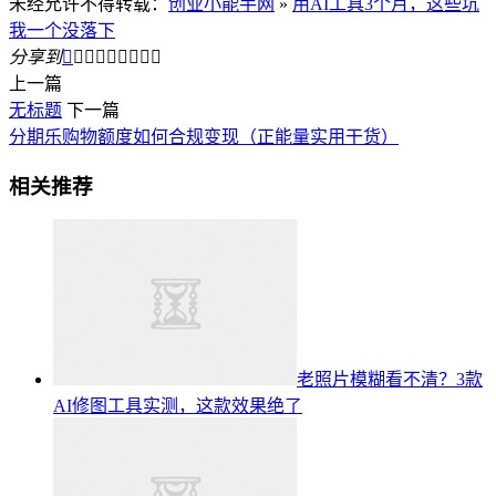
未经允许不得转载：
创业小能手网
»
用AI工具3个月，这些坑
我一个没落下
分享到









上一篇
无标题
下一篇
分期乐购物额度如何合规变现（正能量实用干货）
相关推荐
老照片模糊看不清？3款
AI修图工具实测，这款效果绝了