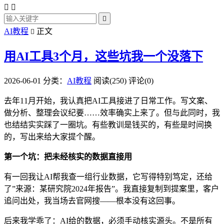



AI教程
正文

用AI工具3个月，这些坑我一个没落下
2026-06-01
分类：
AI教程
阅读(250)
评论(0)
去年11月开始，我认真把AI工具接进了日常工作。写文案、
做分析、整理会议纪要……效率确实上来了。但与此同时，我
也结结实实踩了一圈坑。有些教训是钱买的，有些是时间换
的，写出来给大家提个醒。
第一个坑：把未经核实的数据直接用
有一回我让AI帮我查一组行业数据，它写得特别笃定，还给
了”来源：某研究院2024年报告”。我直接复制到提案里，客户
追问出处，我当场去官网搜——根本没有这回事。
后来我学乖了：AI给的数据，必须手动核实源头。不是所有