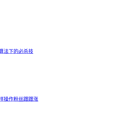
新算法下的必杀技
这样操作粉丝蹭蹭涨