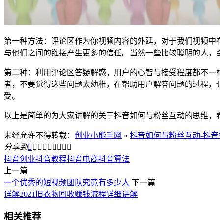
第一种方法：评论区作为你视频内容的外延，对于我们视频中
与他们之间的链接产生更多的信任。当然一些比较聪明的人，
第二种：利用评论区答疑解惑，用户的心智与接受程度都不一样
者，不要觉得这些问题太幼稚，在帮助用户解答问题的过程，
受。
以上是简单的为大家讲解的关于抖音如何与粉丝互动的思维，
未经允许不得转载：
创业小能手网
»
抖音如何与粉丝互动-抖
分享到









抖音创业
抖音教程
抖音电商
抖音算法
上一篇
一个优秀的短视频团队究竟有多少人
下一篇
详解2021旧衣物回收赚钱流程详细讲解
相关推荐