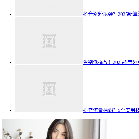
抖音涨粉瓶颈？2025新
告别低播放！2025抖音
抖音流量枯竭？5个实用