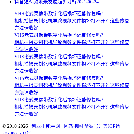
抖音短视频未来发展趋势分析
2021-06-24
VHS老式录像带数字化后损坏还能修复吗？
相机拍摄录制死机导致视频文件损坏打不开？这些修复
方法请收好
VHS老式录像带数字化后损坏还能修复吗？
相机拍摄录制死机导致视频文件损坏打不开？这些修复
方法请收好
VHS老式录像带数字化后损坏还能修复吗？
相机拍摄录制死机导致视频文件损坏打不开？这些修复
方法请收好
VHS老式录像带数字化后损坏还能修复吗？
相机拍摄录制死机导致视频文件损坏打不开？这些修复
方法请收好
VHS老式录像带数字化后损坏还能修复吗？
相机拍摄录制死机导致视频文件损坏打不开？这些修复
方法请收好
© 2010-2026
创业小能手网
网站地图
备案号：鲁ICP备
2023001282号