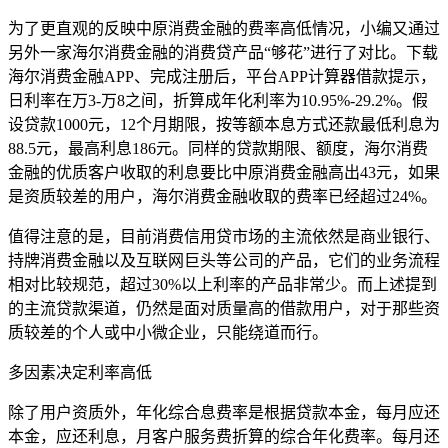
为了更直观的反映中原消费金融的费率高低情况，小编又通过
另外一家海尔消费金融的消费贷产品“够花”进行了对比。下载
海尔消费金融APP、完成注册后，平台APP计算器借款提示，
日利率在万3-万8之间，折算成年化利率为10.95%-29.2%。假
设贷款1000元，12个月期限，按等额本息方式还款最低利息为
88.5元，最高利息186元。同样的贷款期限、额度，海尔消费
金融的优质客户收取的利息要比中原消费金融高出43元，如果
是资质较差的用户，海尔消费金融收取的费率已经超过24%。
值得注意的是，目前消费信用贷市场的主流依然是商业银行、
持牌消费金融以及互联网巨头等公司的产品，它们的业务流程
相对比较规范，超过30%以上利率的产品非常少。而上述提到
的主流贷款渠道，仍然是面对质量高的借款用户，对于那些资
质较差的个人或中小微企业，只能绕道而行。
多因素决定利率高低
除了用户资质外，年化综合息费率是根据贷款本金，每月应还
本金，应还利息，月客户服务费折算的综合年化费率。每月还