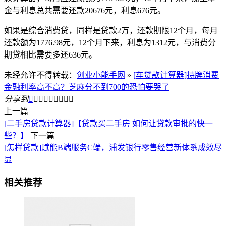
金与利息总共需要还款20676元，利息676元。
如果是综合消费贷，同样是贷款2万，还款期限12个月，每月
还款额为1776.98元，12个月下来，利息为1312元，与消费分
期贷相比需要多还636元。
未经允许不得转载：
创业小能手网
»
[车贷款计算器]持牌消费
金融利率高不高？芝麻分不到700的恐怕要哭了
分享到









上一篇
[二手房贷款计算器]【贷款买二手房 如何让贷款审批的快一
些？】
下一篇
[怎样贷款]赋能B端服务C端，浦发银行零售经营新体系成效尽
显
相关推荐