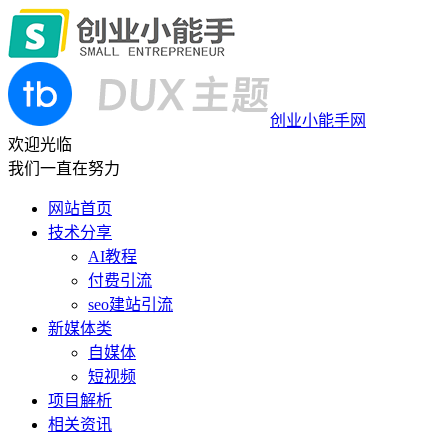
创业小能手网
欢迎光临
我们一直在努力
网站首页
技术分享
AI教程
付费引流
seo建站引流
新媒体类
自媒体
短视频
项目解析
相关资讯