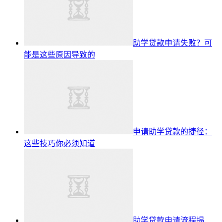
助学贷款申请失败？可
能是这些原因导致的
申请助学贷款的捷径：
这些技巧你必须知道
助学贷款申请流程揭