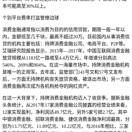
本可能高至36%以上。
个别平台费率打监管擦边球
消费金融通常指以消费为目的的信用贷款，期限一般一年以
内，金额低至几千块，最高不超过20万。目前国内从事消费信
贷的机构主要包括：持牌消费金融公司、电商平台、P2P等。
艾瑞研究院报告显示，2015年—2017年，中国互联网消费金融
放贷规模从1183亿一路增至4.4万亿元，年增速分别高达
546%、269%和904%。在这一海量市场中，持牌消费金融机构
是唯一的正规军。去年底，监管部门141号文和57号文发布
后，一方面无持牌机构丧失放贷资格，被逐出市场；另一方面
消费金融再次成为各机构抢夺的网红资产。
在这一大背景下，持牌消费金融机构迈入了收获季。据新金融
头条统计，从2017年17家消费金融公司披露的经营业绩来看，
12家实现盈利，净利润达49.7亿元，另外5家亏损2.7亿。其中
中银消费金融、招联消费金融、捷信消费金融净利润最高，分
别为13.75亿元、11.89亿元、10.22亿元，与2016年相比，三家