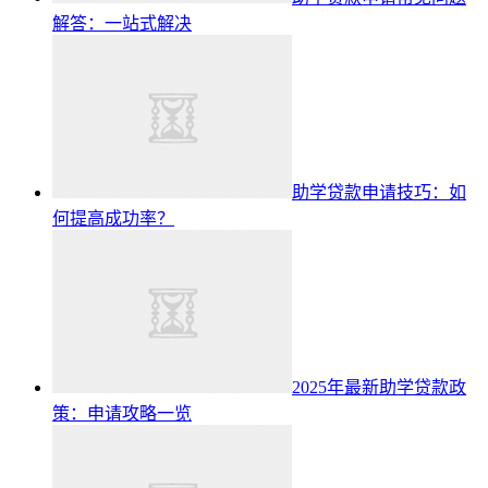
解答：一站式解决
助学贷款申请技巧：如
何提高成功率？
2025年最新助学贷款政
策：申请攻略一览