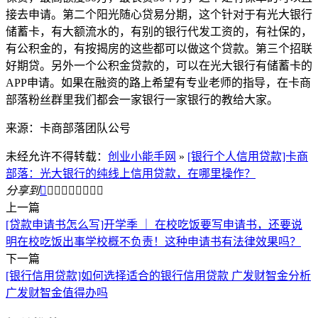
接去申请。第二个阳光随心贷易分期，这个针对于有光大银行
储蓄卡，有大额流水的，有别的银行代发工资的，有社保的，
有公积金的，有按揭房的这些都可以做这个贷款。第三个招联
好期贷。另外一个公积金贷款的，可以在光大银行有储蓄卡的
APP申请。如果在融资的路上希望有专业老师的指导，在卡商
部落粉丝群里我们都会一家银行一家银行的教给大家。
来源：卡商部落团队公号
未经允许不得转载：
创业小能手网
»
[银行个人信用贷款]卡商
部落：光大银行的纯线上信用贷款，在哪里操作？
分享到









上一篇
[贷款申请书怎么写]开学季 ｜ 在校吃饭要写申请书，还要说
明在校吃饭出事学校概不负责！这种申请书有法律效果吗？
下一篇
[银行信用贷款]如何选择适合的银行信用贷款 广发财智金分析
广发财智金值得办吗