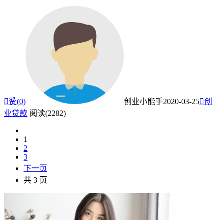

赞(
0
)
创业小能手
2020-03-25

创
业贷款
阅读(2282)
1
2
3
下一页
共 3 页