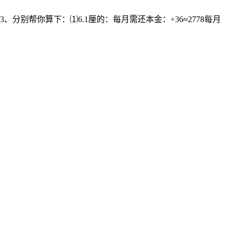
分别帮你算下：⑴6.1厘的：每月需还本金：÷36≈2778每月