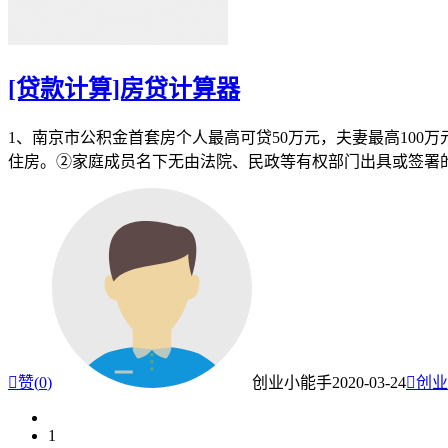
[贷款计算]房贷计算器
1、南京市公积金首套房个人最高可贷50万元，夫妻最高100
住房。②家庭成员名下无由法院、民政等有权部门出具或签署

赞(
0
)
创业小能手
2020-03-24

创业
1