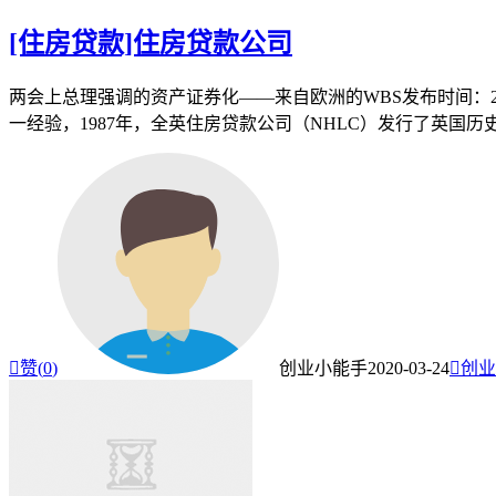
[住房贷款]住房贷款公司
两会上总理强调的资产证券化——来自欧洲的WBS发布时间：20
一经验，1987年，全英住房贷款公司（NHLC）发行了英国历

赞(
0
)
创业小能手
2020-03-24

创业