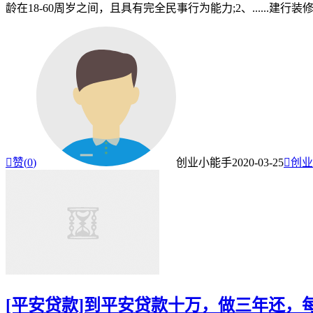
龄在18-60周岁之间，且具有完全民事行为能力;2、......建

赞(
0
)
创业小能手
2020-03-25

创业
[平安贷款]到平安贷款十万，做三年还，