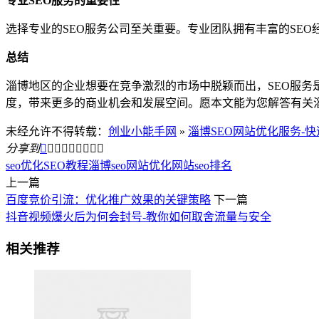
专业SEO服务的重要性
选择专业的SEO服务公司至关重要。专业团队拥有丰富的SE
总结
淄博地区的企业想要在竞争激烈的市场中脱颖而出，SEO服务
度，带来更多的商业机会和发展空间。愿本文能为您解答有关淄
未经允许不得转载：
创业小能手网
»
淄博SEO网站优化服务-
分享到









seo优化
SEO教程
淄博seo网站优化
网站seo排名
上一篇
百度竞价引流：优化推广效果的关键策略
下一篇
抖音视频爆火后为何会封号-教你如何取舍流量与安全
相关推荐