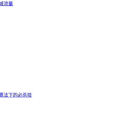
城流量
新算法下的必杀技