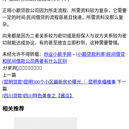
正规小额贷款公司因为所走流程、所需资料较为复杂，它需要
一定的时间;民间借贷的流程容易且快速，所需资料没那么复
杂。
向来都是因为二者关系较为密切或是担保人与双方关系较为密
切就能达成协议，有的甚至放言立即秒到，这种需要警惕。
未经允许不得转载：
创业小能手网
»
[小额贷款利率]民间借贷
和民间借款公司两者有什么区别
分享到









上一篇
[昆明贷款]昆明500个小区最新房价曝光 ｜ 昆明幸福楼事
下一
篇
[四川贷款]四川特色美食之【酱瓜】
相关推荐