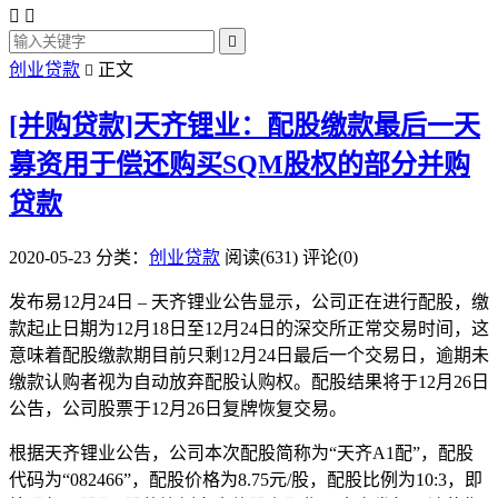



创业贷款
正文

[并购贷款]天齐锂业：配股缴款最后一天
募资用于偿还购买SQM股权的部分并购
贷款
2020-05-23
分类：
创业贷款
阅读(631)
评论(0)
发布易12月24日 – 天齐锂业公告显示，公司正在进行配股，缴
款起止日期为12月18日至12月24日的深交所正常交易时间，这
意味着配股缴款期目前只剩12月24日最后一个交易日，逾期未
缴款认购者视为自动放弃配股认购权。配股结果将于12月26日
公告，公司股票于12月26日复牌恢复交易。
根据天齐锂业公告，公司本次配股简称为“天齐A1配”，配股
代码为“082466”，配股价格为8.75元/股，配股比例为10:3，即