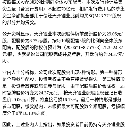
按照每10股配3股的比例向全体股东配售。本次发行预计募集
资金量（含发行费用）不超过70亿元，扣除发行费用后的募集
资金净额拟全部用于偿还天齐锂业此前购买SQM23.77%股权
的部分并购贷款。
公开资料显示，天齐锂业本次配股停牌前最新股价为29.06元/
股，配股价为8.75元/股，按每10股配售3股的比例向全体股东
配售，配股后的除权价预计为（29.06*1+8.75*0.3）/1.3=24.37
元/股，也就是说公司配股完成并复牌后，开盘价约为24.37元/
股。
业内人士分析称，公司此次配股会出现3种情形。第一种情形
是全额参与配股，投资者权益不会直接遭受损失。第二种情形
是，投资者放弃或忘记参与配股，由于配股后股价会除权，届
时复牌股价将变为24.37元/股，按天齐锂业配股股权登记日收
盘价29.06元计算，将直接亏损16.13%。最后一种情形是部分
参与配股，缴款期内，未根据最大可配股数全额配股，亏损幅
度介于0至16.13%之间。
因此，上述业内人士指出，如果投资者目前仍持有天齐锂业股