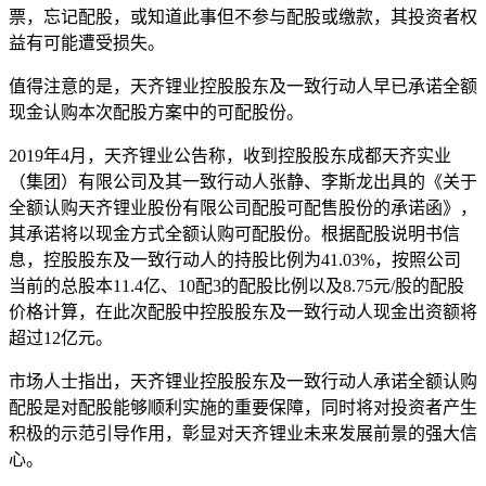
票，忘记配股，或知道此事但不参与配股或缴款，其投资者权
益有可能遭受损失。
值得注意的是，天齐锂业控股股东及一致行动人早已承诺全额
现金认购本次配股方案中的可配股份。
2019年4月，天齐锂业公告称，收到控股股东成都天齐实业
（集团）有限公司及其一致行动人张静、李斯龙出具的《关于
全额认购天齐锂业股份有限公司配股可配售股份的承诺函》，
其承诺将以现金方式全额认购可配股份。根据配股说明书信
息，控股股东及一致行动人的持股比例为41.03%，按照公司
当前的总股本11.4亿、10配3的配股比例以及8.75元/股的配股
价格计算，在此次配股中控股股东及一致行动人现金出资额将
超过12亿元。
市场人士指出，天齐锂业控股股东及一致行动人承诺全额认购
配股是对配股能够顺利实施的重要保障，同时将对投资者产生
积极的示范引导作用，彰显对天齐锂业未来发展前景的强大信
心。