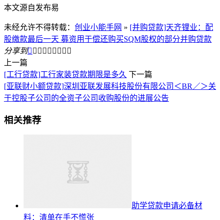
本文源自发布易
未经允许不得转载：
创业小能手网
»
[并购贷款]天齐锂业：配
股缴款最后一天 募资用于偿还购买SQM股权的部分并购贷款
分享到









上一篇
[工行贷款]工行家装贷款期限是多久
下一篇
[亚联财小额贷款]深圳亚联发展科技股份有限公司＜BR／＞关
于控股子公司的全资子公司收购股份的进展公告
相关推荐
助学贷款申请必备材
料：清单在手不慌张