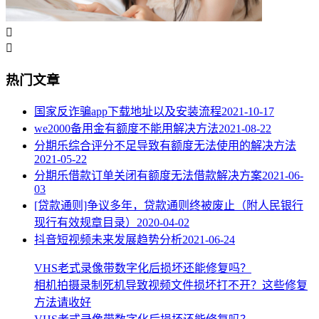


热门文章
国家反诈骗app下载地址以及安装流程
2021-10-17
we2000备用金有额度不能用解决方法
2021-08-22
分期乐综合评分不足导致有额度无法使用的解决方法
2021-05-22
分期乐借款订单关闭有额度无法借款解决方案
2021-06-
03
[贷款通则]争议多年，贷款通则终被废止（附人民银行
现行有效规章目录）
2020-04-02
抖音短视频未来发展趋势分析
2021-06-24
VHS老式录像带数字化后损坏还能修复吗？
相机拍摄录制死机导致视频文件损坏打不开？这些修复
方法请收好