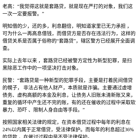
老高：“我觉得这就是套路贷，就是现在严打的对象，我们这
一次一定要报警。”
明知借的少，还的多，利息翻倍，明知道家里已无力承担 ，
可为什么一再高息借钱，而借贷方是否存在违法行为，这样的
借贷关系是否属于俗称的“套路贷”，辖区警方已经展开全面调
查。
实际上去年以来 ，套路贷已经被警方定性为新型犯罪，是扫
黑除恶工作中的一项坚决打击对象。
民警：“套路贷是一种新型的犯罪手段，主要是打着民间借贷
的幌子， 非法占有他人财产，本质就是诈骗。主要通过虚增
债务、虚构高额的本金及利息，让债务人旧账未清新账又来，
重复的循环中产生还不完的账，有的还在催收的过程中采取软
暴力、恐吓 、限制人身自由等手段。”
按照国家相关法律的规定，在资本借贷过程中每年的利息在
24%以内属于正常借贷，受法律保护。而每年的利息超过36%
的贷款 ，在催讨过程中是不受法律保护。