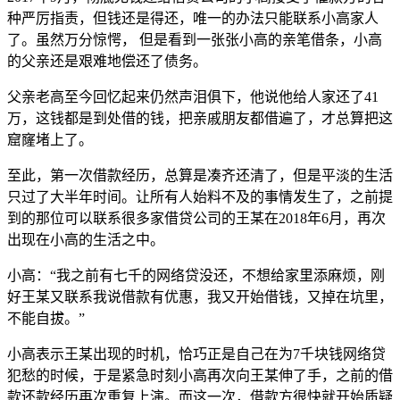
种严厉指责，但钱还是得还，唯一的办法只能联系小高家人
了。虽然万分惊愕， 但是看到一张张小高的亲笔借条，小高
的父亲还是艰难地偿还了债务。
父亲老高至今回忆起来仍然声泪俱下，他说他给人家还了41
万，这钱都是到处借的钱，把亲戚朋友都借遍了，才总算把这
窟窿堵上了。
至此，第一次借款经历，总算是凑齐还清了，但是平淡的生活
只过了大半年时间。让所有人始料不及的事情发生了，之前提
到的那位可以联系很多家借贷公司的王某在2018年6月，再次
出现在小高的生活之中。
小高：“我之前有七千的网络贷没还，不想给家里添麻烦，刚
好王某又联系我说借款有优惠，我又开始借钱，又掉在坑里，
不能自拔。”
小高表示王某出现的时机，恰巧正是自己在为7千块钱网络贷
犯愁的时候，于是紧急时刻小高再次向王某伸了手，之前的借
款还款经历再次重复上演。而这一次，借款方很快就开始质疑