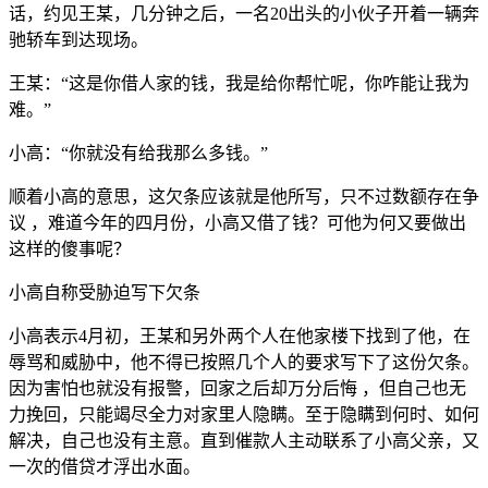
话，约见王某，几分钟之后，一名20出头的小伙子开着一辆奔
驰轿车到达现场。
王某：“这是你借人家的钱，我是给你帮忙呢，你咋能让我为
难。”
小高：“你就没有给我那么多钱。”
顺着小高的意思，这欠条应该就是他所写，只不过数额存在争
议 ，难道今年的四月份，小高又借了钱？可他为何又要做出
这样的傻事呢？
小高自称受胁迫写下欠条
小高表示4月初，王某和另外两个人在他家楼下找到了他，在
辱骂和威胁中，他不得已按照几个人的要求写下了这份欠条。
因为害怕也就没有报警，回家之后却万分后悔 ，但自己也无
力挽回，只能竭尽全力对家里人隐瞒。至于隐瞒到何时、如何
解决，自己也没有主意。直到催款人主动联系了小高父亲，又
一次的借贷才浮出水面。