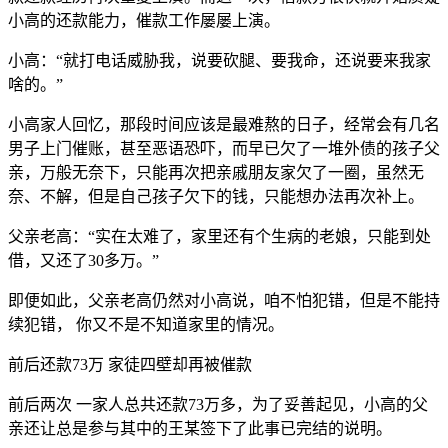
小高的还款能力，催款工作屡屡上演。
小高：“就打电话威胁我，说要砍腿、要我命，还说要来我家
啥的。”
小高家人回忆，那段时间应该是最难熬的日子，经常会有几名
男子上门催账，甚至恶语恐吓，而早已欠了一堆外债的孩子父
亲，万般无奈下，只能再次把亲戚朋友家欠了一圈，虽然无
奈、不解，但是自己孩子欠下的钱，只能想办法再次补上。
父亲老高：“实在太难了，家里还有个生病的老娘，只能到处
借，又还了30多万。”
即便如此，父亲老高仍然对小高说，咱不怕犯错，但是不能持
续犯错， 你又不是不知道家里的情况。
前后还款73万 家徒四壁却再被催款
前后两次 一家人总共还款73万多，为了妥善起见，小高的父
亲还让总是参与其中的王某签下了此事已完结的说明。