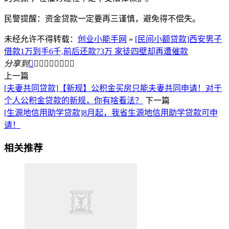
民警提醒：资金贷款一定要再三谨慎，避免得不偿失。
未经允许不得转载：
创业小能手网
»
[民间小额贷款]西安男子
借款1万到手6千,前后还款73万 家徒四壁却再遭催款
分享到









上一篇
[夫妻共同贷款]【新规】公积金买房只能夫妻共同申请！对于
个人公积金贷款的新规，你有啥看法？
下一篇
[生源地信用助学贷款]8月起，我省生源地信用助学贷款可申
请！
相关推荐