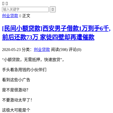



创业贷款
正文

[民间小额贷款]西安男子借款1万到手6千,
前后还款73万 家徒四壁却再遭催款
2020-05-23
分类：
创业贷款
阅读(598)
评论(0)
“小额贷款，无需抵押，快速放贷”，
手头着急用钱的小伙伴们
看到这些小广告
是不是很激动？
不要激动太早了！
这极大可能是个