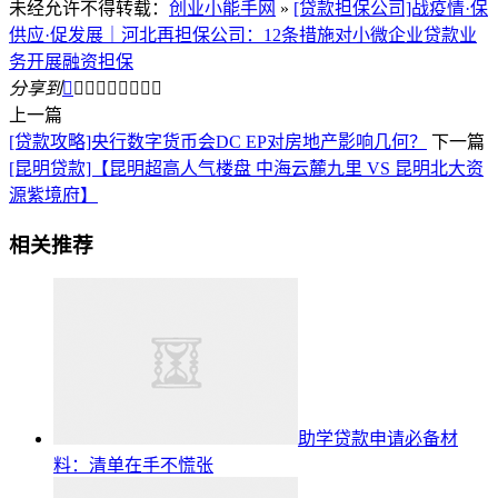
未经允许不得转载：
创业小能手网
»
[贷款担保公司]战疫情·保
供应·促发展｜河北再担保公司：12条措施对小微企业贷款业
务开展融资担保
分享到









上一篇
[贷款攻略]央行数字货币会DC EP对房地产影响几何？
下一篇
[昆明贷款]【昆明超高人气楼盘 中海云麓九里 VS 昆明北大资
源紫境府】
相关推荐
助学贷款申请必备材
料：清单在手不慌张