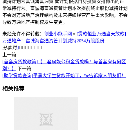
减持计划为富诚海富通资 管计划根据自身投资安排做出的正
常减持行为。富诚海富通资管计划本次提前终止股份减持计划
不会对万通地产治理结构及未来持续经营产生重大影响，不会
导致万通地产控制权发生变更。
未经允许不得转载：
创业小能手网
»
[贷款恒业万通当天放款]
万通地产：富诚海富通资管计划减持2054万股股份
分享到









上一篇
[首套房贷款政策]【二套房能公积金贷款吗？与首套房有何区
别？】
下一篇
[助学贷款查询]平遥大学生贷款开始了，快告诉家人朋友们！
相关推荐