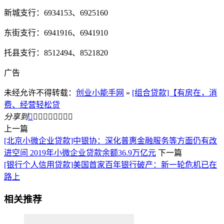
新城支行：6934153、6925160
东街支行：6941916、6941910
托县支行：8512494、8521820
广告
未经允许不得转载：
创业小能手网
»
[组合贷款]【有房在，消
费、经营轻松贷
分享到









上一篇
[北京小微企业贷款]中银协：深化普惠金融服务等方面仍有改
进空间 2019年小微企业贷款余额36.9万亿元
下一篇
[银行个人信用贷款]美国首家百年银行破产：新一轮危机已在
路上
相关推荐