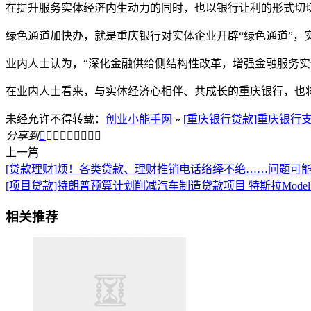
在提升服务实体经济内生动力的同时，也以银行让利的形式切切
绿色通道加快办，就是重庆银行对实体企业开辟“绿色通道”，
业内人士认为，“深化金融供给侧结构性改革，增强金融服务实
在业内人士看来，与实体经济心相伴、共成长的重庆银行，也
未经允许不得转载：
创业小能手网
»
[重庆银行贷款]重庆银行
分享到









上一篇
[贷款理财]烦！各类贷款、理财推销电话络绎不绝……问题可
[项目贷款]特朗普预算计划削减汽车制造贷款项目 特斯拉Model
相关推荐