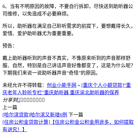
6、当有不明原因的故障，不要自行拆卸，尽快送到助听器公
司维修，以免造成不必要麻烦。
所以，助听器在满足自己聆听需求的前提下，要想戴得长久，
爱惜、爱护助听器尤为重要重要。
预告：
戴上助听器听到的声音不真实，不像原来听到的声音那样舒
服、自然，特别是自己讲话声音好像都变了，这是为什么呢？
下期我们来说一说助听器声音“奇怪”的原因。
未经允许不得转载：
创业小能手网
»
[重庆个人小额贷款]“重
庆老年人聆听专栏”重庆助听器 重庆渝北助听器的保养
分享到









上一篇
[哈尔滨贷款]哈尔滨又新增6例
下一篇
[住房公积金贷款计算]【住房公积金公积金用途多，如何提取
有讲究！】