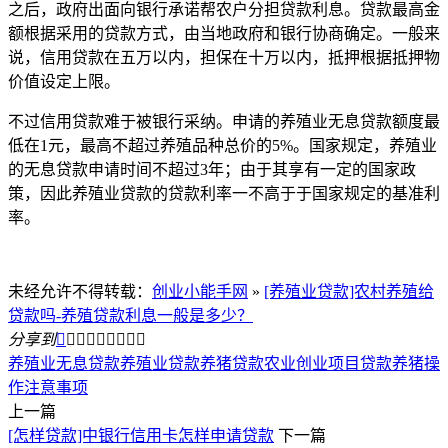
之后，政府出面向银行承诺帮农户分担贷款利息。贷款最高金
额根据采用的贷款方式，由当地政府和银行协商确定。一般来
说，信用贷款在五万以内，担保在十万以内，抵押根据抵押物
价值设定上限。
不过信用贷款难于被银行采纳。申请的养殖业无息贷款额度最
低在1元，最高不超过养殖品种总价的5%。国家规定，养殖业
的无息贷款申请时间不超过3年；由于其享有一定的国家政
策，因此养殖业贷款的贷款利率一不高于于国家规定的基准利
率。
未经允许不得转载：
创业小能手网
»
[养殖业贷款]农村养殖给
贷款吗-养殖贷款利息一般是多少？
分享到









养殖业无息贷款
养殖业贷款
养猪贷款
农业创业项目
贷款养猪操
作注意事项
上一篇
[怎样贷款]中银行信用卡怎样申请贷款
下一篇