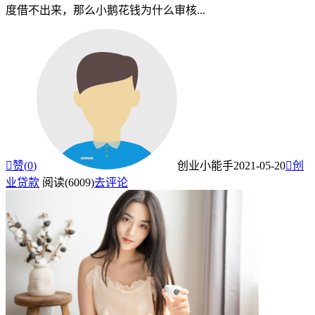
度借不出来，那么小鹅花钱为什么审核...

赞(
0
)
创业小能手
2021-05-20

创
业贷款
阅读(6009)
去评论