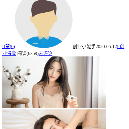

赞(
0
)
创业小能手
2020-05-12

创
业贷款
阅读(6359)
去评论