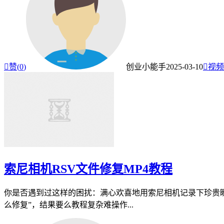

赞(
0
)
创业小能手
2025-03-10

视频
索尼相机RSV文件修复MP4教程
你是否遇到过这样的困扰：满心欢喜地用索尼相机记录下珍贵瞬间意
么修复”，结果要么教程复杂难操作...