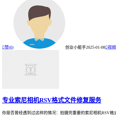

赞(
0
)
创业小能手
2025-01-08

视频
专业索尼相机RSV格式文件修复服务
你是否曾经遇到过这样的情况：拍摄完重要的索尼相机RSV