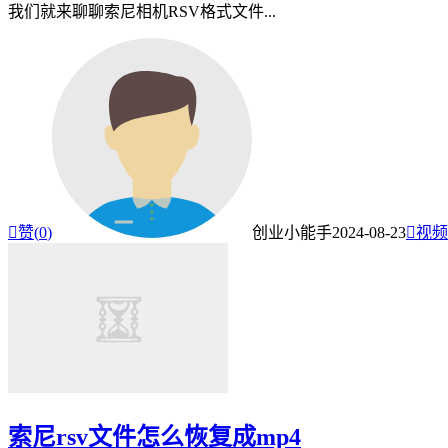
我们就来聊聊索尼相机RSV格式文件...

赞(
0
)
创业小能手
2024-08-23

视频
索尼rsv文件怎么恢复成mp4