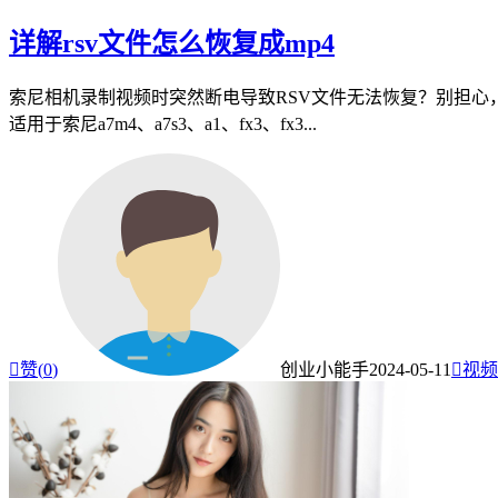
详解rsv文件怎么恢复成mp4
索尼相机录制视频时突然断电导致RSV文件无法恢复？别担心，
适用于索尼a7m4、a7s3、a1、fx3、fx3...

赞(
0
)
创业小能手
2024-05-11

视频