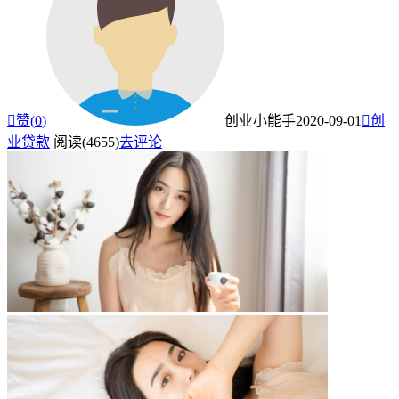

赞(
0
)
创业小能手
2020-09-01

创
业贷款
阅读(4655)
去评论