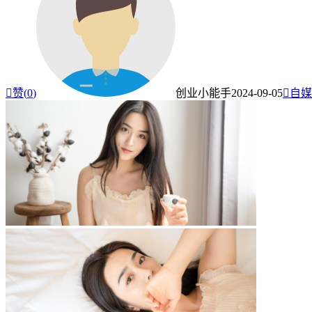

赞(
0
)
创业小能手
2024-09-05

自媒