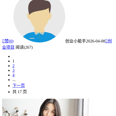

赞(
0
)
创业小能手
2026-04-08

创
业项目
阅读(267)
1
2
3
4
...
下一页
共 17 页