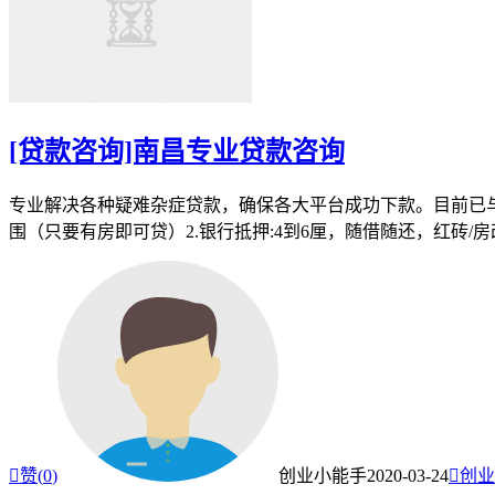
[贷款咨询]南昌专业贷款咨询
专业解决各种疑难杂症贷款，确保各大平台成功下款。目前已与
围（只要有房即可贷）2.银行抵押:4到6厘，随借随还，红砖/房

赞(
0
)
创业小能手
2020-03-24

创业