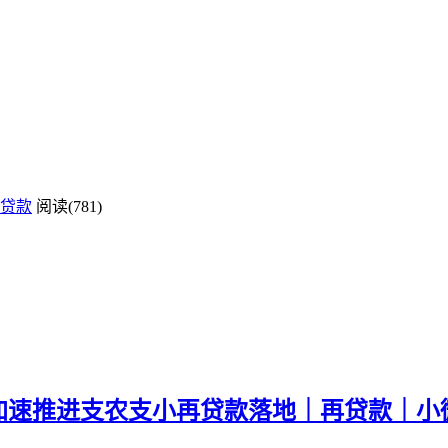
贷款
阅读(781)
产加速推进支农支小再贷款落地｜再贷款｜小