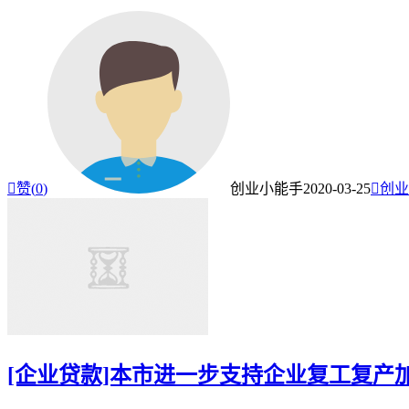

赞(
0
)
创业小能手
2020-03-25

创业
[企业贷款]本市进一步支持企业复工复