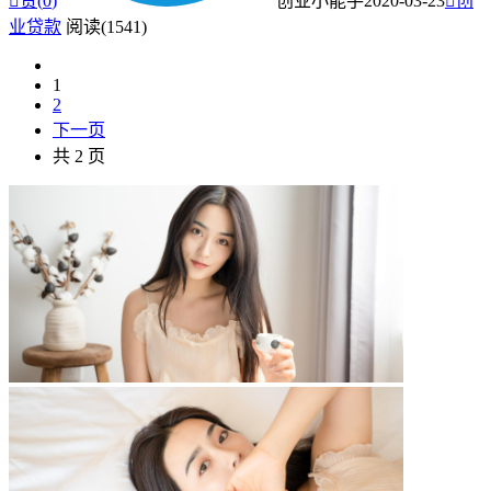

赞(
0
)
创业小能手
2020-03-23

创
业贷款
阅读(1541)
1
2
下一页
共 2 页