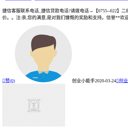
捷信客服联系电话_捷信贷款电话?请拨电话→【0755--022
价。。注:亲,您的满意,是对我们慷慨的奖励和支持。信誉**欢迎

赞(
0
)
创业小能手
2020-03-24

创业