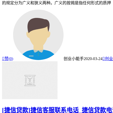
的规定分为广义和狭义两种。广义的按揭是指任何形式的质押

赞(
0
)
创业小能手
2020-03-24

创业
[捷信贷款]捷信客服联系电话_捷信贷款电