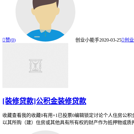

赞(
0
)
创业小能手
2020-03-25

创业
[装修贷款]公积金装修贷款
收藏查看我的收藏0有用+1已投票0编辑锁定讨论个人住房公
以其所购（建）住房或其他具有所有权的财产作为抵押物或质