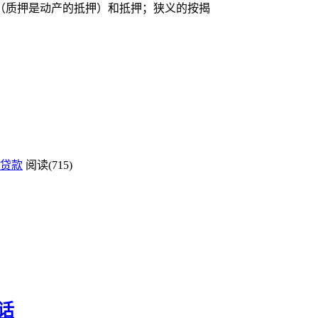
（质押是动产的抵押）和抵押；狭义的按揭
贷款
阅读(715)
话