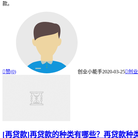
款。

赞(
0
)
创业小能手
2020-03-25

创业
[再贷款]再贷款的种类有哪些？再贷款种