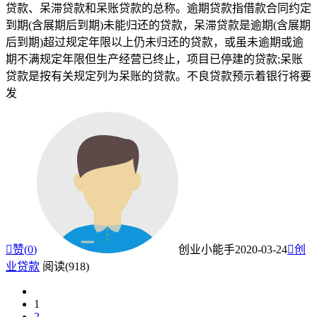
贷款、呆滞贷款和呆账贷款的总称。逾期贷款指借款合同约定
到期(含展期后到期)未能归还的贷款，呆滞贷款是逾期(含展期
后到期)超过规定年限以上仍未归还的贷款，或虽未逾期或逾
期不满规定年限但生产经营已终止，项目已停建的贷款;呆账
贷款是按有关规定列为呆账的贷款。不良贷款预示着银行将要
发

赞(
0
)
创业小能手
2020-03-24

创
业贷款
阅读(918)
1
2