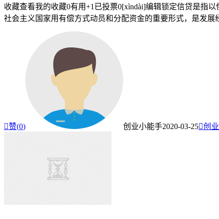
收藏查看我的收藏0有用+1已投票0[xìndài]编辑锁定信
社会主义国家用有偿方式动员和分配资金的重要形式，是发展经

赞(
0
)
创业小能手
2020-03-25

创业