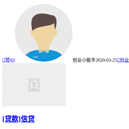

赞(
0
)
创业小能手
2020-03-25

创业
[贷款]信贷