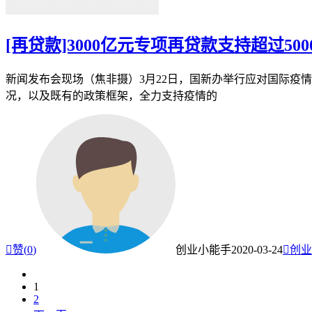
[再贷款]3000亿元专项再贷款支持超过5
新闻发布会现场（焦非摄）3月22日，国新办举行应对国际疫
况，以及既有的政策框架，全力支持疫情的

赞(
0
)
创业小能手
2020-03-24

创业
1
2