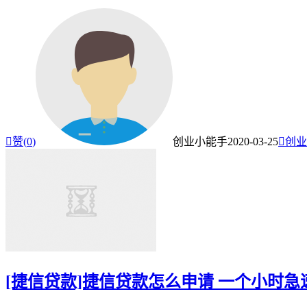

赞(
0
)
创业小能手
2020-03-25

创业
[捷信贷款]捷信贷款怎么申请 一个小时急