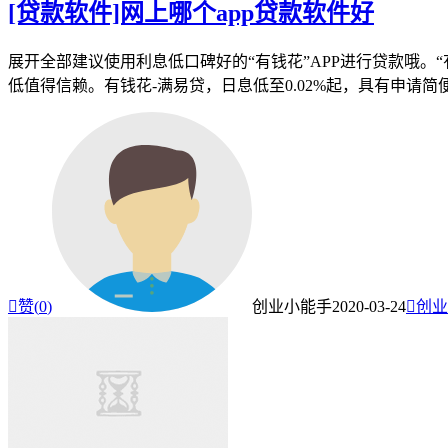
[贷款软件]网上哪个app贷款软件好
展开全部建议使用利息低口碑好的“有钱花”APP进行贷款哦。
低值得信赖。有钱花-满易贷，日息低至0.02%起，具有申请

赞(
0
)
创业小能手
2020-03-24

创业