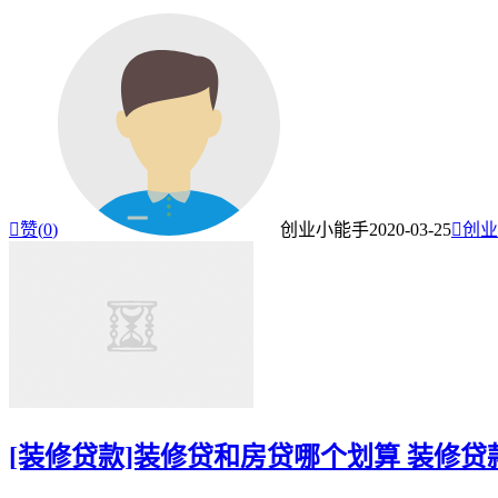

赞(
0
)
创业小能手
2020-03-25

创业
[装修贷款]装修贷和房贷哪个划算 装修