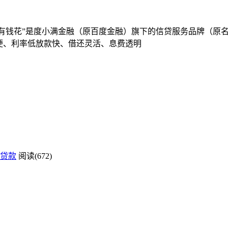
“有钱花”是度小满金融（原百度金融）旗下的信贷服务品牌（原名：
简便、利率低放款快、借还灵活、息费透明
贷款
阅读(672)