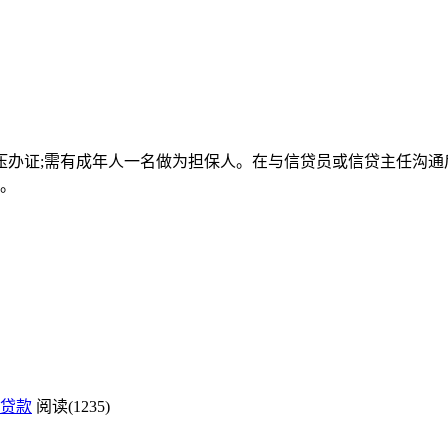
压办证;需有成年人一名做为担保人。在与信贷员或信贷主任沟通
性。
贷款
阅读(1235)