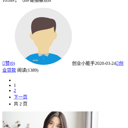
101BP。（BP是指基点B

赞(
0
)
创业小能手
2020-03-24

创
业贷款
阅读(1389)
1
2
下一页
共 2 页