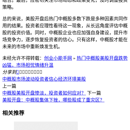
组合。最后，应密切关注市场动态和政策变化，及时调整投资
策略。
总的来说，美股开盘后热门中概股多数下跌是多种因素共同作
用的结果。投资者应理性看待这一现象，从长远角度评估中概
股的投资价值。同时，中概股企业也应加强自身建设，提升市
场竞争力，逐步恢复投资者的信心。只有这样，中概股才能在
未来的市场中重新焕发生机。
未经允许不得转载：
创业小能手网
»
热门中概股美股开盘跌势
凶猛，市场担忧情绪升温
分享到









中概股
市场波动
投资者信心
经济环境
美股
上一篇
中概股美股开盘惨淡，投资者如何应对？
下一篇
美股开盘：中概股集体下挫，哪些股成了重灾区？
相关推荐