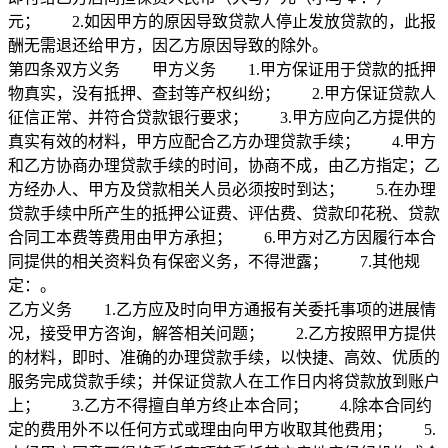
元； 2.如因甲方的原因导致贷款人停止发放贷款的，此报
酬无需退还给甲方，因乙方原因导致的除外。
第四条双方义务 甲方义务 1.甲方保证用于贷款的抵押
物真实，没有抵押、查封等产权纠纷； 2.甲方保证贷款人
征信正常、并符合贷款银行要求； 3.甲方应向乙方提供的
真实有效的材料，甲方应配合乙方办理贷款手续； 4.甲方
和乙方协商办理贷款手续的时间，协商不成，由乙方指定；乙
方经办人、甲方及贷款相关人员必须按时到达； 5.在办理
贷款手续中所产生的抵押公证费、评估费、贷款印花税、贷款
合同工本费等费用由甲方承担； 6.甲方对乙方因履行本合
同提供的相关资料负有保密义务，不得泄露； 7.其他规
定：。
乙方义务 1.乙方应及时向甲方通报有关委托事项的进展情
况，接受甲方咨询，解答相关问题； 2.乙方按照甲方提供
的材料，即时、准确的办理贷款手续，以快捷、高效、优质的
服务完成贷款手续；并保证贷款人在工作日内将贷款放到账户
上； 3.乙方不得擅自单方终止本合同； 4.除本合同约
定的费用外不以任何方式或理由向甲方收取其他费用； 5.