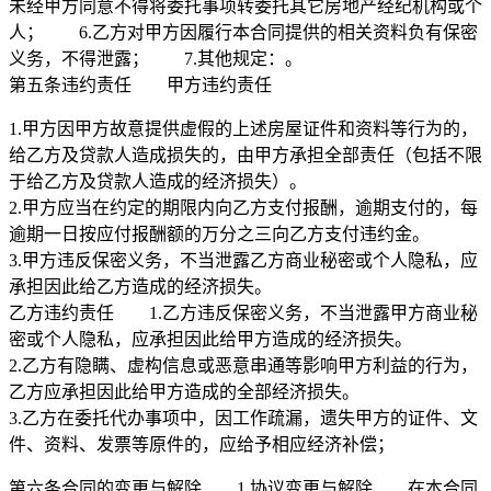
未经甲方同意不得将委托事项转委托其它房地产经纪机构或个
人； 6.乙方对甲方因履行本合同提供的相关资料负有保密
义务，不得泄露； 7.其他规定：。
第五条违约责任 甲方违约责任
1.甲方因甲方故意提供虚假的上述房屋证件和资料等行为的，
给乙方及贷款人造成损失的，由甲方承担全部责任（包括不限
于给乙方及贷款人造成的经济损失）。
2.甲方应当在约定的期限内向乙方支付报酬，逾期支付的，每
逾期一日按应付报酬额的万分之三向乙方支付违约金。
3.甲方违反保密义务，不当泄露乙方商业秘密或个人隐私，应
承担因此给乙方造成的经济损失。
乙方违约责任 1.乙方违反保密义务，不当泄露甲方商业秘
密或个人隐私，应承担因此给甲方造成的经济损失。
2.乙方有隐瞒、虚构信息或恶意串通等影响甲方利益的行为，
乙方应承担因此给甲方造成的全部经济损失。
3.乙方在委托代办事项中，因工作疏漏，遗失甲方的证件、文
件、资料、发票等原件的，应给予相应经济补偿；
第六条合同的变更与解除 1.协议变更与解除 在本合同