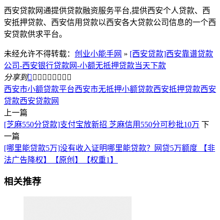
西安贷款网通提供贷款融资服务平台,提供西安个人贷款、西
安抵押贷款、西安信用贷款以西安各大贷款公司信息的一个西
安贷款供求平台。
未经允许不得转载：
创业小能手网
»
[西安贷款]西安靠谱贷款
公司-西安银行贷款网-小额无抵押贷款当天下款
分享到









西安市小额贷款平台
西安市无抵押小额贷款
西安抵押贷款
西安
贷款
西安贷款网
上一篇
[芝麻550分贷款]支付宝放新招 芝麻信用550分可秒批10万
下
一篇
[哪里能贷款5万]没有收入证明哪里能贷款？网贷5万额度 【非
法广告降权】【原创】【权重1】
相关推荐