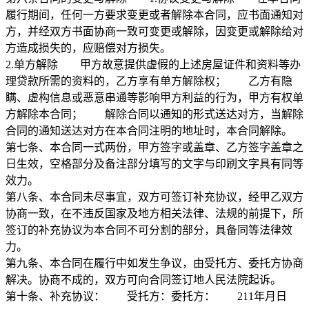
履行期间，任何一方要求变更或者解除本合同，应书面通知对
方，并经双方书面协商一致可变更或解除，因变更或解除给对
方造成损失的，应赔偿对方损失。
2.单方解除 甲方故意提供虚假的上述房屋证件和资料等办
理贷款所需的资料的，乙方享有单方解除权； 乙方有隐
瞒、虚构信息或恶意串通等影响甲方利益的行为，甲方有权单
方解除本合同； 解除合同以通知的形式送达对方，当解除
合同的通知送达对方在本合同注明的地址时，本合同解除。
第七条、本合同一式两份，甲方签字或盖章、乙方签字盖章之
日生效，空格部分及备注部分填写的文字与印刷文字具有同等
效力。
第八条、本合同未尽事宜，双方可签订补充协议，经甲乙双方
协商一致，在不违反国家及地方相关法律、法规的前提下，所
签订的补充协议为本合同不可分割的部分，具备同等法律效
力。
第九条、本合同在履行中如发生争议，由受托方、委托方协商
解决。协商不成的，双方可向合同签订地人民法院起诉。
第十条、补充协议： 受托方：委托方： 211年月日