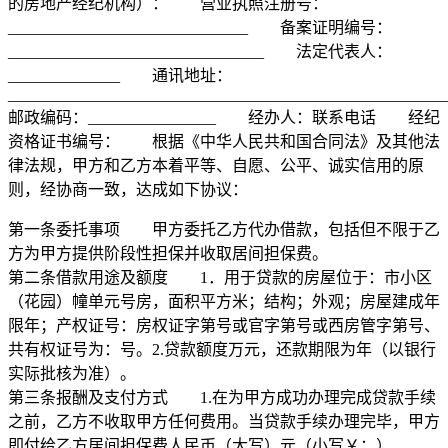
的房地产经纪机构）： 营业执照注册号：
______________________________ 备案证明编号：
________________________________ 法定代表人：
______________ 通讯地址：
___________________________________________________
邮政编码：________________ 经办人：联系电话 经纪
资格证书编号： 根据《中华人民共和国合同法》及其他法
律法规，甲方和乙方本着平等、自愿、公平、诚实信用的原
则，经协商一致，达成如下协议：
第一条委托事项 甲方委托乙方代办借款，包括但不限于乙
方为甲方提供阶段性担保并收取居间担保费。
第二条借款用途及额度 1．用于贷款的房屋位于：市小区
（花园）幢单元号房，面积平方米；结构；外观；房屋建成年
限年；产权证号：房权证字第号或官字第号或西房管字第号、
共有权证号为：号。2.贷款额度万元，还款期限为年（以银行
实际批核为准）。
第三条报酬及支付方式 1.在为甲方成功办理完成贷款手续
之前，乙方不收取甲方任何费用。当贷款手续办理完毕，甲方
即付给乙方居间担保费人民币（大写）元（小写￥：）