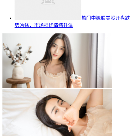
热门中概股美股开盘跌
势凶猛，市场担忧情绪升温