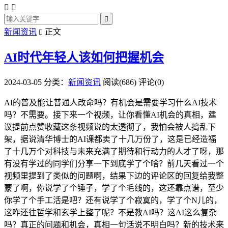



新闻资讯
正文

AI时代年轻人该如何把握机会
2024-03-05
分类：
新闻资讯
阅读(686)
评论(0)
AI的普及能让普通人改命吗？有机会是需要学习什么AI技术
吗？不需要。接下来一个视频，让你看懂AI机会的真相，建
议提前点赞收藏这条视频说的太透彻了，我怕会被人捣乱下
架，据说清华博士的AI课都卖了十几万份了，这是已经造福
了十几万个对科技与未来充满了期待和行动力的人才了呀，那
有没有学过的同学们分享一下到底学了个啥？前几天看过一个
视频里提到了类似的问题啊，结果下边的评论区的回复给我整
蒙了啊，你说学了个锤子，学了个毛线的，这还靠点谱，至少
你学了个手工活是吧？还有说学了个寂寞的，学了个N儿的，
这咋还往哲学和玄学上整了呢？不是教AI吗？这AI这么复杂
吗？真正的问题和机会，真相一句话说不明白吗？新的技术来