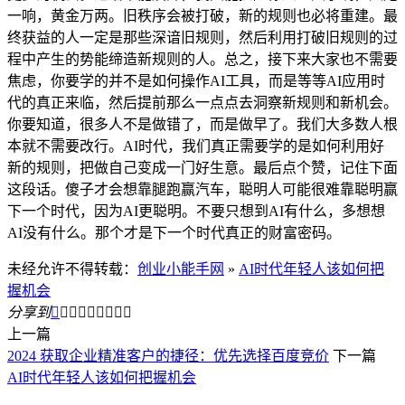
一响，黄金万两。旧秩序会被打破，新的规则也必将重建。最
终获益的人一定是那些深谙旧规则，然后利用打破旧规则的过
程中产生的势能缔造新规则的人。总之，接下来大家也不需要
焦虑，你要学的并不是如何操作AI工具，而是等等AI应用时
代的真正来临，然后提前那么一点点去洞察新规则和新机会。
你要知道，很多人不是做错了，而是做早了。我们大多数人根
本就不需要改行。AI时代，我们真正需要学的是如何利用好
新的规则，把做自己变成一门好生意。最后点个赞，记住下面
这段话。傻子才会想靠腿跑赢汽车，聪明人可能很难靠聪明赢
下一个时代，因为AI更聪明。不要只想到AI有什么，多想想
AI没有什么。那个才是下一个时代真正的财富密码。
未经允许不得转载：
创业小能手网
»
AI时代年轻人该如何把
握机会
分享到









上一篇
2024 获取企业精准客户的捷径：优先选择百度竞价
下一篇
AI时代年轻人该如何把握机会