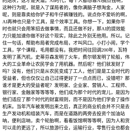
的炮灰，这才是天道。AI时代，每个人都想靠AI搞点钱啊，
这种行为呢，就是入了谋局者的，像你满脑子想淘金，人家
呢，则是靠卖给你铲子和牛仔裤赚钱的。说点你不爱听的啊，
AI再神也只是个工具，是个效率工具。你想一下，如果你平
时也就只会用笨招去做事情，而且还做不好，那AI的提效能
力只能加速你做不好这个现实，除此之外别无他用。所以。记
住一句话，帮助布局者完成布局，才叫风口。小打小闹，学个
工具，学个课程，毛用都没有。我把时间往回调200年，瓦特
发明了蒸汽机，史蒂芬森发明了火车，费尔顿发明了轮船，伟
大的工业革命让农民学会了用机器。然后呢？他们就发财了
吗？没有，他们只是从农民变成了工人，他们是是工业时代的
受益者，但也仅仅让自己过得更好了一点点而已，没错吧？那
谁才是更大的受益者呢？发明家、企业家、营销人、工程师、
银行家、金融家等等等等，他们成为那个时代的宠儿，是因为
他们适应了那个时代的财富规则，而不是因为他们学会了操作
机床。当年汽车被发明出来之后，真正的商业机会并不只是去
生产发动机和组装汽车，而是在道路的两旁去投资个加油站
呐，便利店呐，卖个轮胎啊，看看饭馆啊等等啊，因为人和货
可以走的更远了，所以旅游行业，运输行业，零售行业也都会