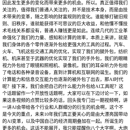
因此发生更多的变化而带来更多的机会。所以。真正值得我们
关注的，值得我们普通人关注的，并不是技术本身，而是由技
术带来的变革，随之影响的财富规则的变化。谁能够打破旧规
则、旧秩序，谁就能获得不可思议的巨大收益，和他懂不懂技
术毛线关系都没有，普通人赚钱更是如此。连续几代的工业革
命强化了我们的力量、感知和计算的效率，本质上来讲，就是
我们身体的各个零件逐渐外包给更强大的工具的过程。汽车、
火车、飞机这些交通工具的优化，实现了我们的腿外包，纺织
机、机床甚至于武器的优化实现了我们的手外包，我们的眼睛
视力外包给了眼镜和照相机、录像机，我们的耳朵听力外包给
了电话和各种录音设备，直到计算机和互联网的诞生。我们的
计算能力和信息交互能力也逐渐的被外包了出去，那AI时代
呢？接下来，我们会把自己的什么能力外包给AI工具呢？这
个话题留作一个开放性话题啊，大家可以在下边讨论一下，如
果这条视频的点赞比较多的话，回头我专门出一期视频啊，讲
一讲AI会带给各个行业和人群细分的衍生的机会啊，这个不
是今天的重点，未来10年我们真正要关心的是由大漂亮国带动
的AI变革，以及中国自己的经济周期叠加在一起。所诞生的
更多的机会。这话不能展开，我只能提醒你八个大字啊，大炮