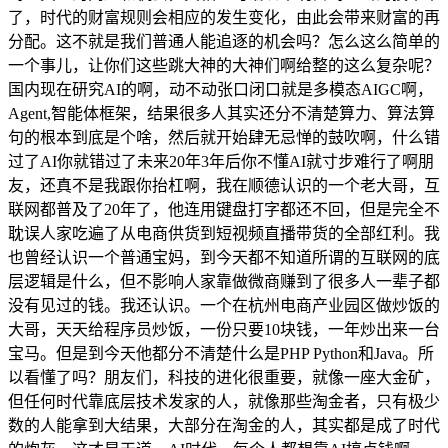
了，时代的财富规则会相应的发生变化，由此会带来财富的再
分配。这不就是我们普通人能追逐的机会吗？怎么这么简单的
一个事儿，让你们这些跳大神的大神们啊给整的这么复杂呢？
国内现在研究AI的啊，动不动张口闭口就是多模态AIGC啊，
Agent,智能体框架，结果很多人其实还分不清楚算力、算法算
句的根本到底是个啥，然后就开始肆无忌惮的鼓吹啊，什么错
过了AI你就错过了未来20年3年后你不懂AI就寸步难行了啊朋
友，还真不是我跟你抬杠啊，我在顺德认识的一个老大哥，互
联网都普及了20年了，他连用键盘打字都还不回，但是完全不
耽误人家吃遍了从电商供货到短视频直播带货的全部红利。我
也曾经认识一个普通宝妈，到今天都不知道所谓的互联网的底
层逻辑是什么，但不影响人家靠做微商赚到了很多人一辈子都
没有见过的钱。我还认识。一个在杭州电商产业园区做炒饭的
大哥，天天给程序员炒饭，一份只要10块钱，一年炒出来一台
宝马。但是到今天他都分不清楚什么是PHP Python和Java。所
以看懂了吗？朋友们，科技的进化很重要，就像一座大金矿，
但任何时代靠底层技术发家的人，就像那些淘金者，只有极少
数的人能拿到大结果，大部分在淘金的人，其实都是成了时代