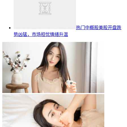
热门中概股美股开盘跌
势凶猛，市场担忧情绪升温