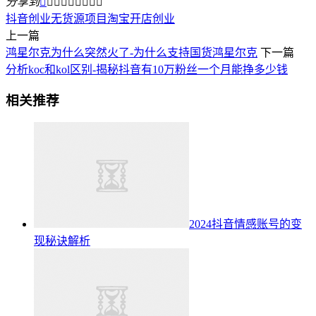
分享到









抖音创业
无货源项目
淘宝开店创业
上一篇
鸿星尔克为什么突然火了-为什么支持国货鸿星尔克
下一篇
分析koc和kol区别-揭秘抖音有10万粉丝一个月能挣多少钱
相关推荐
2024抖音情感账号的变
现秘诀解析