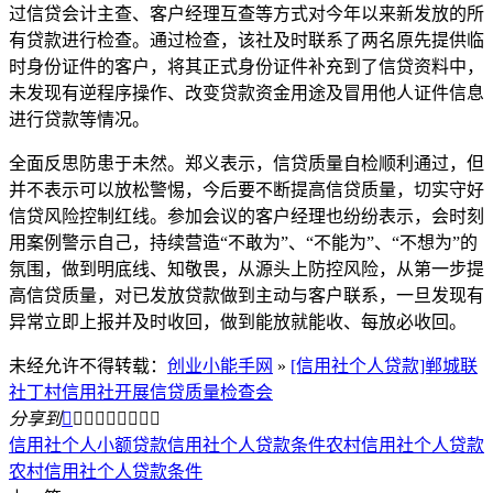
过信贷会计主查、客户经理互查等方式对今年以来新发放的所
有贷款进行检查。通过检查，该社及时联系了两名原先提供临
时身份证件的客户，将其正式身份证件补充到了信贷资料中，
未发现有逆程序操作、改变贷款资金用途及冒用他人证件信息
进行贷款等情况。
全面反思防患于未然。郑义表示，信贷质量自检顺利通过，但
并不表示可以放松警惕，今后要不断提高信贷质量，切实守好
信贷风险控制红线。参加会议的客户经理也纷纷表示，会时刻
用案例警示自己，持续营造“不敢为”、“不能为”、“不想为”的
氛围，做到明底线、知敬畏，从源头上防控风险，从第一步提
高信贷质量，对已发放贷款做到主动与客户联系，一旦发现有
异常立即上报并及时收回，做到能放就能收、每放必收回。
未经允许不得转载：
创业小能手网
»
[信用社个人贷款]郸城联
社丁村信用社开展信贷质量检查会
分享到









信用社个人小额贷款
信用社个人贷款条件
农村信用社个人贷款
农村信用社个人贷款条件